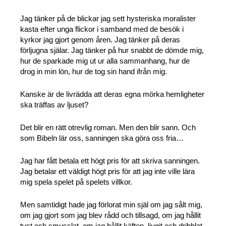
Jag tänker på de blickar jag sett hysteriska moralister
kasta efter unga flickor i samband med de besök i
kyrkor jag gjort genom åren. Jag tänker på deras
förljugna själar. Jag tänker på hur snabbt de dömde mig,
hur de sparkade mig ut ur alla sammanhang, hur de
drog in min lön, hur de tog sin hand ifrån mig.
Kanske är de livrädda att deras egna mörka hemligheter
ska träffas av ljuset?
Det blir en rätt otrevlig roman. Men den blir sann. Och
som Bibeln lär oss, sanningen ska göra oss fria…
Jag har fått betala ett högt pris för att skriva sanningen.
Jag betalar ett väldigt högt pris för att jag inte ville lära
mig spela spelet på spelets villkor.
Men samtidigt hade jag förlorat min själ om jag sålt mig,
om jag gjort som jag blev rådd och tillsagd, om jag hållit
tyst och smusslat, om jag hållit käften, ljugit och dribblat.