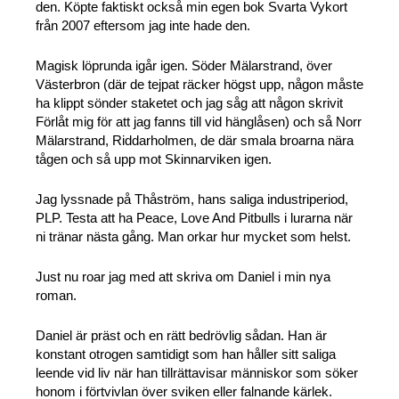
den. Köpte faktiskt också min egen bok Svarta Vykort
från 2007 eftersom jag inte hade den.
Magisk löprunda igår igen. Söder Mälarstrand, över
Västerbron (där de tejpat räcker högst upp, någon måste
ha klippt sönder staketet och jag såg att någon skrivit
Förlåt mig för att jag fanns till vid hänglåsen) och så Norr
Mälarstrand, Riddarholmen, de där smala broarna nära
tågen och så upp mot Skinnarviken igen.
Jag lyssnade på Thåström, hans saliga industriperiod,
PLP. Testa att ha Peace, Love And Pitbulls i lurarna när
ni tränar nästa gång. Man orkar hur mycket som helst.
Just nu roar jag med att skriva om Daniel i min nya
roman.
Daniel är präst och en rätt bedrövlig sådan. Han är
konstant otrogen samtidigt som han håller sitt saliga
leende vid liv när han tillrättavisar människor som söker
honom i förtvivlan över sviken eller falnande kärlek.