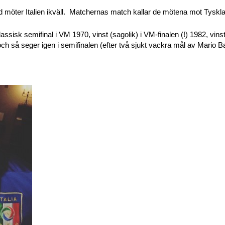
öter Italien ikväll. Matchernas match kallar de mötena mot Tyskland
klassisk semifinal i VM 1970, vinst (sagolik) i VM-finalen (!) 1982, vins
h så seger igen i semifinalen (efter två sjukt vackra mål av Mario B