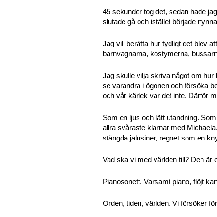
45 sekunder tog det, sedan hade jag
slutade gå och istället började nyn
Jag vill berätta hur tydligt det blev 
barnvagnarna, kostymerna, bussarna,
Jag skulle vilja skriva något om hur 
se varandra i ögonen och försöka bes
och vår kärlek var det inte. Därför m
Som en ljus och lätt utandning. Som
allra svåraste klarnar med Michaela. A
stängda jalusiner, regnet som en kn
Vad ska vi med världen till? Den är en
Pianosonett. Varsamt piano, flöjt kan
Orden, tiden, världen. Vi försöker för