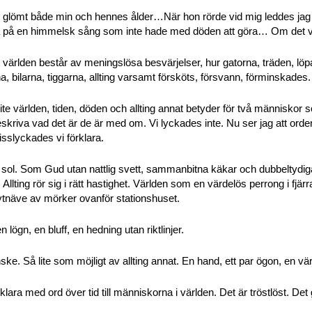
 glömt både min och hennes ålder…När hon rörde vid mig leddes jag i
na på en himmelsk sång som inte hade med döden att göra… Om det vi
att världen består av meningslösa besvärjelser, hur gatorna, träden, löp
 bilarna, tiggarna, allting varsamt försköts, försvann, förminskades.
lite världen, tiden, döden och allting annat betyder för två människor 
kriva vad det är de är med om. Vi lyckades inte. Nu ser jag att orden
isslyckades vi förklara.
 sol. Som Gud utan nattlig svett, sammanbitna käkar och dubbeltydiga
llting rör sig i rätt hastighet. Världen som en värdelös perrong i fjärra
ytnäve av mörker ovanför stationshuset.
 lögn, en bluff, en hedning utan riktlinjer.
ske. Så lite som möjligt av allting annat. En hand, ett par ögon, en v
klara med ord över tid till människorna i världen. Det är tröstlöst. Det g