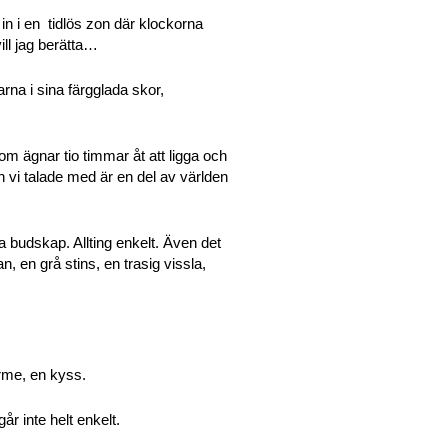
n i en tidlös zon där klockorna
ll jag berätta…
arna i sina färgglada skor,
som ägnar tio timmar åt att ligga och
 vi talade med är en del av världen
 budskap. Allting enkelt. Även det
n, en grå stins, en trasig vissla,
ärme, en kyss.
år inte helt enkelt.