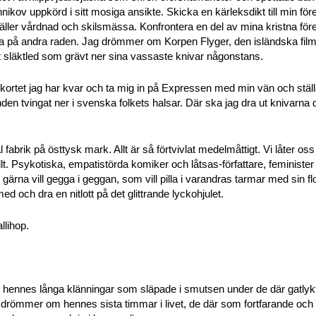
ikov uppkörd i sitt mosiga ansikte. Skicka en kärleksdikt till min för
 gäller vårdnad och skilsmässa. Konfrontera en del av mina kristna f
a på andra raden. Jag drömmer om Korpen Flyger, den isländska fil
t släktled som grävt ner sina vassaste knivar någonstans.
kortet jag har kvar och ta mig in på Expressen med min vän och ställa 
onden tvingat ner i svenska folkets halsar. Där ska jag dra ut knivarn
fabrik på östtysk mark. Allt är så förtvivlat medelmåttigt. Vi låter o
llt. Psykotiska, empatistörda komiker och låtsas-författare, feministe
gärna vill gegga i geggan, som vill pilla i varandras tarmar med sin fl
ed och dra en nitlott på det glittrande lyckohjulet.
llihop.
hennes långa klänningar som släpade i smutsen under de där gatlyk
 drömmer om hennes sista timmar i livet, de där som fortfarande och ä