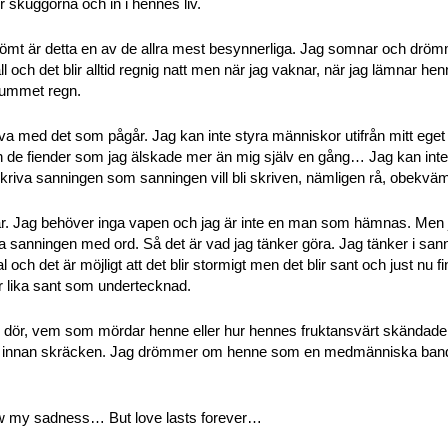
r skuggorna och in i hennes liv.
ömt är detta en av de allra mest besynnerliga. Jag somnar och drömm
äll och det blir alltid regnig natt men när jag vaknar, när jag lämnar he
ljummet regn.
leva med det som pågår. Jag kan inte styra människor utifrån mitt eget l
n de fiender som jag älskade mer än mig själv en gång… Jag kan inte 
tt skriva sanningen som sanningen vill bli skriven, nämligen rå, obekvä
. Jag behöver inga vapen och jag är inte en man som hämnas. Men j
a sanningen med ord. Så det är vad jag tänker göra. Jag tänker i sanni
tal och det är möjligt att det blir stormigt men det blir sant och just nu
ver lika sant som undertecknad.
ly dör, vem som mördar henne eller hur hennes fruktansvärt skändad
ar innan skräcken. Jag drömmer om henne som en medmänniska ban
ow my sadness… But love lasts forever…