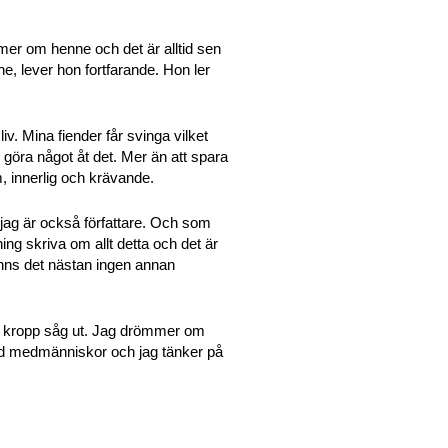
er om henne och det är alltid sen
nne, lever hon fortfarande. Hon ler
iv. Mina fiender får svinga vilket
göra något åt det. Mer än att spara
m, innerlig och krävande.
ag är också författare. Och som
ng skriva om allt detta och det är
 finns det nästan ingen annan
e kropp såg ut. Jag drömmer om
d medmänniskor och jag tänker på