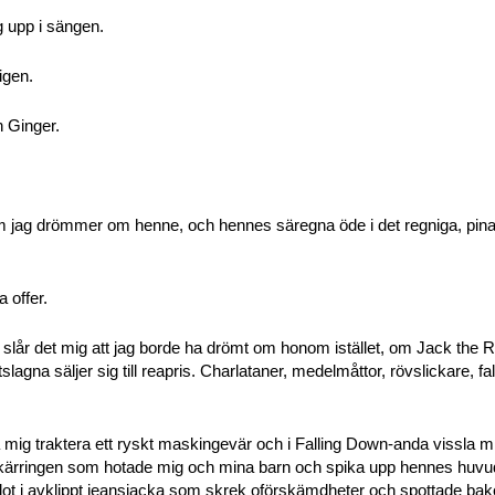
g upp i sängen.
igen.
 Ginger.
m jag drömmer om henne, och hennes säregna öde i det regniga, pin
 offer.
 slår det mig att jag borde ha drömt om honom istället, om Jack the Ri
tslagna säljer sig till reapris. Charlataner, medelmåttor, rövslickare, fa
ra mig traktera ett ryskt maskingevär och i Falling Down-anda vissla 
p kärringen som hotade mig och mina barn och spika upp hennes huvud
fyllot i avklippt jeansjacka som skrek oförskämdheter och spottade b