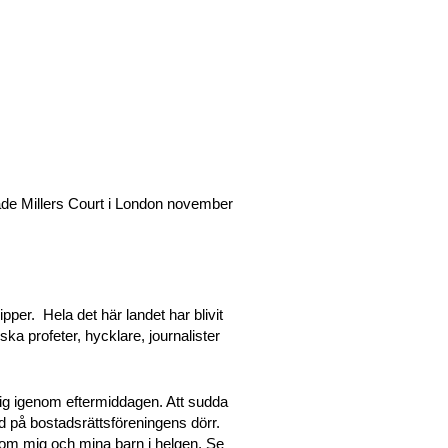
ade Millers Court i London november
pper. Hela det här landet har blivit
lska profeter, hycklare, journalister
mig igenom eftermiddagen. Att sudda
 på bostadsrättsföreningens dörr.
akom mig och mina barn i helgen. Se