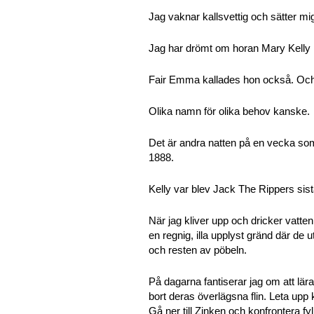
Jag vaknar kallsvettig och sätter mi
Jag har drömt om horan Mary Kelly 
Fair Emma kallades hon också. Och
Olika namn för olika behov kanske.
Det är andra natten på en vecka so
1888.
Kelly var blev Jack The Rippers sista
När jag kliver upp och dricker vatten
en regnig, illa upplyst gränd där de u
och resten av pöbeln.
På dagarna fantiserar jag om att lä
bort deras överlägsna flin. Leta up
Gå ner till Zinken och konfrontera 