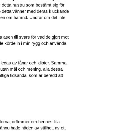
e detta hustru som bestämt sig för
öre detta vänner med deras kluckande
men om hämnd. Undrar om det inte
asen till svars för vad de gjort mot
a de körde in i min rygg och använda
ss ledas av fånar och idioter. Samma
r utan mål och mening, alla dessa
ottiga tidsanda, som är beredd att
torna, drömmer om hennes lilla
nnu hade nåden av stillhet, av ett