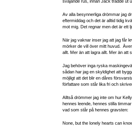
svajande rus, innan Jack trädde ut u
Av alla besynnerliga drömmar jag dr
eftermiddag och det är alltid tidig kv
mot mig. Det regnar men det är ett 
När jag vaknar inser jag att jag får 
mörker de vill över mitt huvud. Äve
allt. Mer än att lagra allt. Mer än a
Jag behöver inga ryska maskingevär
sådan har jag en skyldighet att bygg
möjligt att det blir en dåres försvars
författare som står lika fri och skri
Alltså drömmer jag inte om hur Kel
hennes leende, hennes stilla timm
vad som står på hennes gravsten:
None, but the lonely hearts can kn