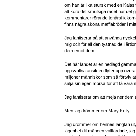
om han är lika stursk med en Kalashn
att köra det smutsiga racet när det
kommentarer rörande tonårsflickorn
finns några sköna maffiabröder i mit
Jag fantiserar på att använda nyckel
mig och för all den tystnad de i årti
dem emot dem.
Det här landet är en nedlagd gammal 
uppsvullna ansikten flyter upp övera
miljoner människor som så förtvivlat 
sälja sin egen morsa för att få vara m
Jag fantiserar om att meja ner dem a
Men jag drömmer om Mary Kelly.
Jag drömmer om hennes längtan ut, 
lägenhet dit männen vallfärdade, jag