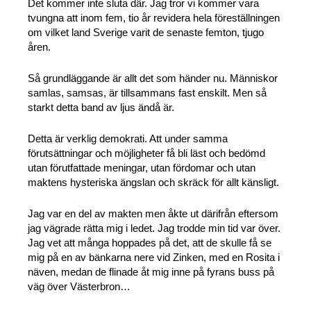
Det kommer inte sluta där. Jag tror vi kommer vara
tvungna att inom fem, tio år revidera hela föreställningen
om vilket land Sverige varit de senaste femton, tjugo
åren.
Så grundläggande är allt det som händer nu. Människor
samlas, samsas, är tillsammans fast enskilt. Men så
starkt detta band av ljus ändå är.
Detta är verklig demokrati. Att under samma
förutsättningar och möjligheter få bli läst och bedömd
utan förutfattade meningar, utan fördomar och utan
maktens hysteriska ängslan och skräck för allt känsligt.
Jag var en del av makten men åkte ut därifrån eftersom
jag vägrade rätta mig i ledet. Jag trodde min tid var över.
Jag vet att många hoppades på det, att de skulle få se
mig på en av bänkarna nere vid Zinken, med en Rosita i
näven, medan de flinade åt mig inne på fyrans buss på
väg över Västerbron…