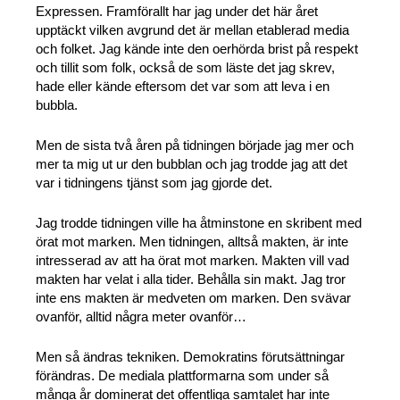
Expressen. Framförallt har jag under det här året
upptäckt vilken avgrund det är mellan etablerad media
och folket. Jag kände inte den oerhörda brist på respekt
och tillit som folk, också de som läste det jag skrev,
hade eller kände eftersom det var som att leva i en
bubbla.
Men de sista två åren på tidningen började jag mer och
mer ta mig ut ur den bubblan och jag trodde jag att det
var i tidningens tjänst som jag gjorde d
et.
Jag trodde tidningen ville ha åtminstone en skribent med
örat mot marken. Men tidningen, alltså makten, är inte
intresserad av att ha örat mot marken. Makten vill vad
makten har velat i alla tider. Behålla sin makt. Jag tror
inte ens makten är medveten om marken. Den svävar
ovanför, alltid några meter ovanför…
Men så ändras tekniken. Demokratins förutsättningar
förändras. De mediala plattformarna som under så
många år dominerat det offentliga samtalet har inte