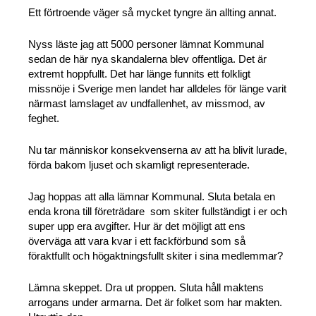
Ett förtroende väger så mycket tyngre än allting annat.
Nyss läste jag att 5000 personer lämnat Kommunal
sedan de här nya skandalerna blev offentliga. Det är
extremt hoppfullt. Det har länge funnits ett folkligt
missnöje i Sverige men landet har alldeles för länge varit
närmast lamslaget av undfallenhet, av missmod, av
feghet.
Nu tar människor konsekvenserna av att ha blivit lurade,
förda bakom ljuset och skamligt representerade.
Jag hoppas att alla lämnar Kommunal. Sluta betala en
enda krona till företrädare som skiter fullständigt i er och
super upp era avgifter. Hur är det möjligt att ens
överväga att vara kvar i ett fackförbund som så
föraktfullt och högaktningsfullt skiter i sina medlemmar?
Lämna skeppet. Dra ut proppen. Sluta håll maktens
arrogans under armarna. Det är folket som har makten.