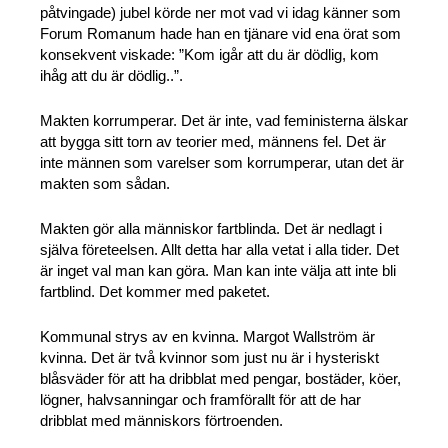
påtvingade) jubel körde ner mot vad vi idag känner som
Forum Romanum hade han en tjänare vid ena örat som
konsekvent viskade: ”Kom igår att du är dödlig, kom
ihåg att du är dödlig..”.
Makten korrumperar. Det är inte, vad feministerna älskar
att bygga sitt torn av teorier med, männens fel. Det är
inte männen som varelser som korrumperar, utan det är
makten som sådan.
Makten gör alla människor fartblinda. Det är nedlagt i
själva företeelsen. Allt detta har alla vetat i alla tider. Det
är inget val man kan göra. Man kan inte välja att inte bli
fartblind. Det kommer med paketet.
Kommunal strys av en kvinna. Margot Wallström är
kvinna. Det är två kvinnor som just nu är i hysteriskt
blåsväder för att ha dribblat med pengar, bostäder, köer,
lögner, halvsanningar och framförallt för att de har
dribblat med människors förtroenden.