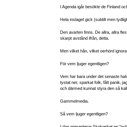
I Agenda igår besökte de Finland och
Hela inslaget gick (subtilt men tydli
Den avarten finns. De allra, allra 
skarpt avstånd ifrån, detta.
Men vilket hån, vilket oerhörd ignora
För vem ljuger egentligen?
Vem har bara under det senaste halvåre
tystat ner, sparkat folk, fått panik, j
och därmed kunnat styra den så kal
Gammelmedia.
Så vem ljuger egentligen?
I dag presenterar Skolverket en ”nyh