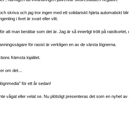
h skriva och jag tror ingen med ett solidariskt hjärta automatiskt blir 
ngenting i livet är svart eller vitt.
för att man berättar som det är. Jag är så innerligt trött på raistkortet,
anningssägare för rasist är verkligen en av de värsta lögnerna.
ons främsta lojalitet.
ver om det…
 ”lögnmedia” för ett år sedan!
te vågat eller velat se. Nu plötsligt presenteras det som en nyhet av 