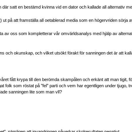
 där satt en bestämd kvinna vid en dator och kallade all alternativ me
gt) ut på att framställa all oetablerad media som en högervriden sörja a
flesta av oss som kompletterar vår omvärldsanalys med hjälp av altern
ns och okunskap, och vilket utsökt förakt för sanningen det är att kall
t fått krypa till den berömda skampålen och erkänt att man tigit, förvrä
agat folk som röstat på ”fel” parti och vem har egentligen under tjugo, tre
lade sanningen lite som man vll?
et”, nämligen att invandringen påverkar skolresultaten negativt.