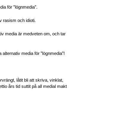
dia för ”lögnmedia”.
v rasism och idioti.
ativ media är medveten om, och tar
a alternativ media för ”lögnmedia”!
ngt, låtit bli att skriva, vinklat,
ttio års tid suttit på all medial makt