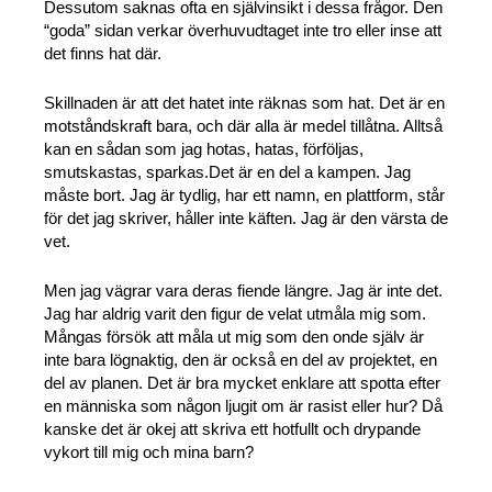
Dessutom saknas ofta en självinsikt i dessa frågor. Den
“goda” sidan verkar överhuvudtaget inte tro eller inse att
det finns hat där.
Skillnaden är att det hatet inte räknas som hat. Det är en
motståndskraft bara, och där alla är medel tillåtna. Alltså
kan en sådan som jag hotas, hatas, förföljas,
smutskastas, sparkas.Det är en del a kampen. Jag
måste bort. Jag är tydlig, har ett namn, en plattform, står
för det jag skriver, håller inte käften. Jag är den värsta de
vet.
Men jag vägrar vara deras fiende längre. Jag är inte det.
Jag har aldrig varit den figur de velat utmåla mig som.
Mångas försök att måla ut mig som den onde själv är
inte bara lögnaktig, den är också en del av projektet, en
del av planen. Det är bra mycket enklare att spotta efter
en människa som någon ljugit om är rasist eller hur? Då
kanske det är okej att skriva ett hotfullt och drypande
vykort till mig och mina barn?