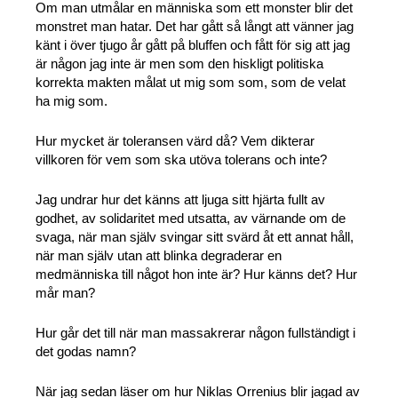
Om man utmålar en människa som ett monster blir det
monstret man hatar. Det har gått så långt att vänner jag
känt i över tjugo år gått på bluffen och fått för sig att jag
är någon jag inte är men som den hiskligt politiska
korrekta makten målat ut mig som som, som de velat
ha mig som.
Hur mycket är toleransen värd då? Vem dikterar
villkoren för vem som ska utöva tolerans och inte?
Jag undrar hur det känns att ljuga sitt hjärta fullt av
godhet, av solidaritet med utsatta, av värnande om de
svaga, när man själv svingar sitt svärd åt ett annat håll,
när man själv utan att blinka degraderar en
medmänniska till något hon inte är? Hur känns det? Hur
mår man?
Hur går det till när man massakrerar någon fullständigt i
det godas namn?
När jag sedan läser om hur Niklas Orrenius blir jagad av