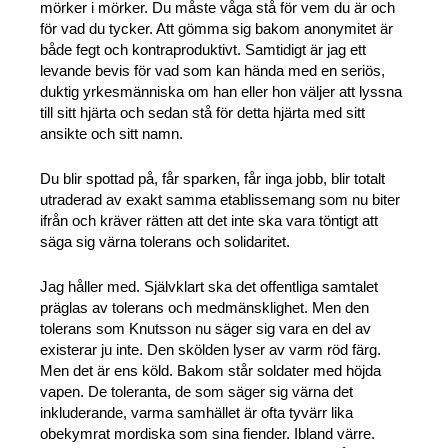
mörker i mörker. Du måste våga stå för vem du är och
för vad du tycker. Att gömma sig bakom anonymitet är
både fegt och kontraproduktivt. Samtidigt är jag ett
levande bevis för vad som kan hända med en seriös,
duktig yrkesmänniska om han eller hon väljer att lyssna
till sitt hjärta och sedan stå för detta hjärta med sitt
ansikte och sitt namn.
Du blir spottad på, får sparken, får inga jobb, blir totalt
utraderad av exakt samma etablissemang som nu biter
ifrån och kräver rätten att det inte ska vara töntigt att
säga sig värna tolerans och solidaritet.
Jag håller med. Självklart ska det offentliga samtalet
präglas av tolerans och medmänsklighet. Men den
tolerans som Knutsson nu säger sig vara en del av
existerar ju inte. Den skölden lyser av varm röd färg.
Men det är ens köld. Bakom står soldater med höjda
vapen. De toleranta, de som säger sig värna det
inkluderande, varma samhället är ofta tyvärr lika
obekymrat mordiska som sina fiender. Ibland värre.