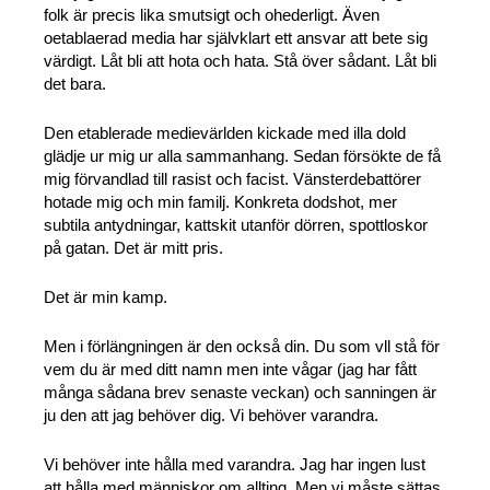
folk är precis lika smutsigt och ohederligt. Även
oetablaerad media har självklart ett ansvar att bete sig
värdigt. Låt bli att hota och hata. Stå över sådant. Låt bli
det bara.
Den etablerade medievärlden kickade med illa dold
glädje ur mig ur alla sammanhang. Sedan försökte de få
mig förvandlad till rasist och facist. Vänsterdebattörer
hotade mig och min familj. Konkreta dodshot, mer
subtila antydningar, kattskit utanför dörren, spottloskor
på gatan. Det är mitt pris.
Det är min kamp.
Men i förlängningen är den också din. Du som vll stå för
vem du är med ditt namn men inte vågar (jag har fått
många sådana brev senaste veckan) och sanningen är
ju den att jag behöver dig. Vi behöver varandra.
Vi behöver inte hålla med varandra. Jag har ingen lust
att hålla med människor om allting. Men vi måste sättas