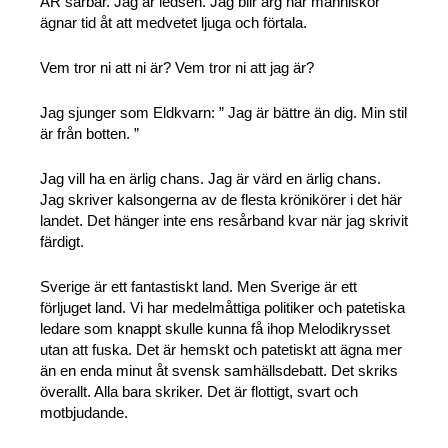
ÄR sårbar. Jag är ledsen. Jag blir arg när människor
ägnar tid åt att medvetet ljuga och förtala.
Vem tror ni att ni är? Vem tror ni att jag är?
Jag sjunger som Eldkvarn: ” Jag är bättre än dig. Min stil
är från botten. ”
Jag vill ha en ärlig chans. Jag är värd en ärlig chans.
Jag skriver kalsongerna av de flesta krönikörer i det här
landet. Det hänger inte ens resårband kvar när jag skrivit
färdigt.
Sverige är ett fantastiskt land. Men Sverige är ett
förljuget land. Vi har medelmåttiga politiker och patetiska
ledare som knappt skulle kunna få ihop Melodikrysset
utan att fuska. Det är hemskt och patetiskt att ägna mer
än en enda minut åt svensk samhällsdebatt. Det skriks
överallt. Alla bara skriker. Det är flottigt, svart och
motbjudande.