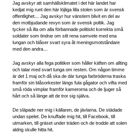
Jag avskyr att samhällsklimatet i det här landet har
kedjat mig runt den här löjliga lilla stolen som är svensk
offentlighet… Jag avskyr hur vänstern blivit en del av
den motbjudande revyn som är svensk poltik. Jag
tycker så illa om alla förbannade politiskt korrekta små
soldater som tindrar om sitt rena samvete med ena
lungan och blåser svart syra åt meningsmotståndare
med den andra…
Jag avskyr alla fega politiker som håller käften om allting
och talar med svart tunga om resten. Om någon timme
är det 1 maj och då ska de där tunga farbröderna traska
framför sin blåsorkester längs fula gågator och vifta med
små röda vimplar framför kamerorna och de ljuger så
hårt och så länge att de tror sig själva.
De släpade ner mig i källaren, de jävlarna. De städade
undan spelet. De knuffade mig hit, till Facebook, till
utmarken, till gräset under träden och de trodde att solen
aldrig skulle hitta hit.