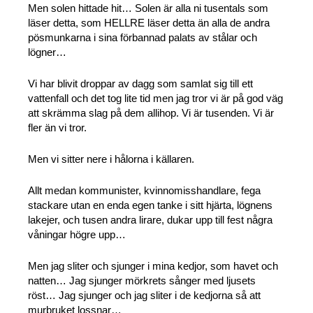
Men solen hittade hit… Solen är alla ni tusentals som
läser detta, som HELLRE läser detta än alla de andra
pösmunkarna i sina förbannad palats av stålar och
lögner…
Vi har blivit droppar av dagg som samlat sig till ett
vattenfall och det tog lite tid men jag tror vi är på god väg
att skrämma slag på dem allihop. Vi är tusenden. Vi är
fler än vi tror.
Men vi sitter nere i hålorna i källaren.
Allt medan kommunister, kvinnomisshandlare, fega
stackare utan en enda egen tanke i sitt hjärta, lögnens
lakejer, och tusen andra lirare, dukar upp till fest några
våningar högre upp…
Men jag sliter och sjunger i mina kedjor, som havet och
natten… Jag sjunger mörkrets sånger med ljusets
röst… Jag sjunger och jag sliter i de kedjorna så att
murbruket lossnar…