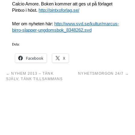
Calcio Amore. Boken kommer att ges ut på förlaget
Pintxo i höst.
http://pintxoforlag.se/
Mer om nyheten här:
http://www.svd.se/kultur/marcus-
birro-slapper-ungdomsbok_8348262.svd
Dela:
Facebook
X
←
NYHEM 2013 – TÄNK
NYHETSMORGON 24/7
→
SJÄLV, TÄNK TILLSAMMANS