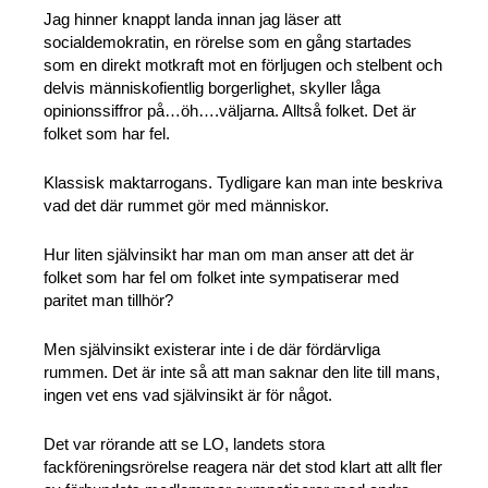
Jag hinner knappt landa innan jag läser att
socialdemokratin, en rörelse som en gång startades
som en direkt motkraft mot en förljugen och stelbent och
delvis människofientlig borgerlighet, skyller låga
opinionssiffror på…öh….väljarna. Alltså folket. Det är
folket som har fel.
Klassisk maktarrogans. Tydligare kan man inte beskriva
vad det där rummet gör med människor.
Hur liten självinsikt har man om man anser att det är
folket som har fel om folket inte sympatiserar med
paritet man tillhör?
Men självinsikt existerar inte i de där fördärvliga
rummen. Det är inte så att man saknar den lite till mans,
ingen vet ens vad självinsikt är för något.
Det var rörande att se LO, landets stora
fackföreningsrörelse reagera när det stod klart att allt fler