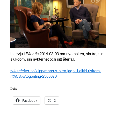
Intervju i
Efter tio
2014-03-03 om nya boken, sin tro, sin
sjukdom, sin nykterhet och sitt återfall.
tv4.se/efter-tio/klipp/marcus-birro-jag-vill-alltid-riskera-
n%C3%A5gonting-2565979
Dela:
Facebook
X