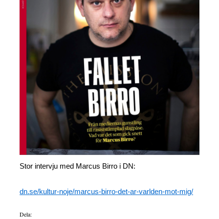
Stor intervju med Marcus Birro i DN:
dn.se/kultur-noje/marcus-birro-det-ar-varlden-mot-mig/
Dela: