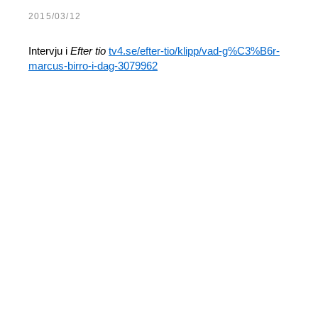
2015/03/12
Intervju i
Efter tio
tv4.se/efter-tio/klipp/vad-g%C3%B6r-
marcus-birro-i-dag-3079962