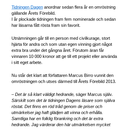
Tidningen Dagen
anordnar sedan flera år en omröstning
gällande Årets Förebild.
I år plockade tidningen fram fem nominerade och sedan
har läsarna fått rösta fram sin favorit.
Utnämningen går till en person med civilkurage, stort
hjärta för andra och som utan egen vinning gjort något
extra bra under det gångna året. Förutom äran får
vinnaren 10 000 kronor att ge till ett projekt eller använda
i sitt eget arbete.
Nu står det klart att författaren Marcus Birro vunnit den
omröstningen och utses därmed till Årets Förebild 2013.
– Det är så klart väldigt hedrande,
säger Marcus själv.
Särskilt som det är tidningen Dagens läsare som själva
röstat. Det finns en röd tråd genom de priser och
utmärkelser jag haft glädjen att vinna och erhålla.
Samtliga har en folklig förankring och det är extra
hedrande. Jag värderar den här utmärkelsen mycket