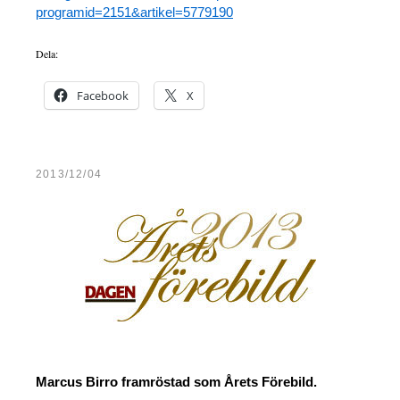
programid=2151&artikel=5779190
Dela:
Facebook
X
2013/12/04
Marcus Birro framröstad som Årets Förebild.