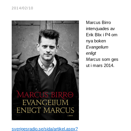
2014/02/10
Marcus Birro
intervjuades av
Erik Blix i P4 om
nya boken
Evangelium
enligt
Marcus
som ges
ut i mars 2014.
sverigesradio.se/sida/artikel.aspx?