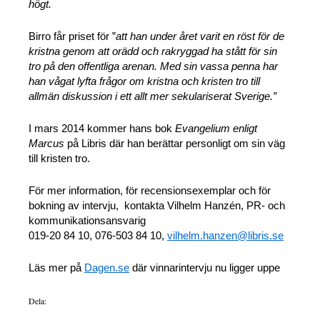
högt.
Birro får priset för ”
att han under året varit en röst för de
kristna genom att orädd och rakryggad ha stått för sin
tro på den offentliga arenan. Med sin vassa penna har
han vågat lyfta frågor om kristna och kristen tro till
allmän diskussion i ett allt mer sekulariserat Sverige.”
I mars 2014 kommer hans bok
Evangelium enligt
Marcus
på Libris där han berättar personligt om sin väg
till kristen tro.
För mer information, för recensionsexemplar och för
bokning av intervju,
kontakta Vilhelm Hanzén, PR- och
kommunikationsansvarig
019-20 84 10, 076-503 84 10,
vilhelm.hanzen@libris.se
Läs mer på
Dagen.se
där vinnarintervju nu ligger uppe
Dela: