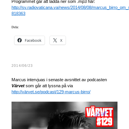
Programmet går att ladda ner som .mp3 här:
http://sv.radiovaticana.va/news/2014/08/08/marcus_birro_om
818363
Dela:
Facebook
X
2014/06/23
Marcus intervjuas i senaste avsnittet av podcasten
Värvet
som går att lyssna på via
http://värvet.se/podcast/129-marcus-birro/