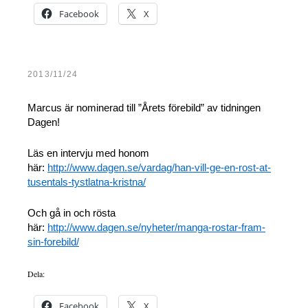
Facebook
X
2013/11/24
Marcus är nominerad till ”Årets förebild” av tidningen
Dagen!
Läs en intervju med honom
här:
http://www.dagen.se/vardag/han-vill-ge-en-rost-at-
tusentals-tystlatna-kristna/
Och gå in och rösta
här:
http://www.dagen.se/nyheter/manga-rostar-fram-
sin-forebild/
Dela:
Facebook
X