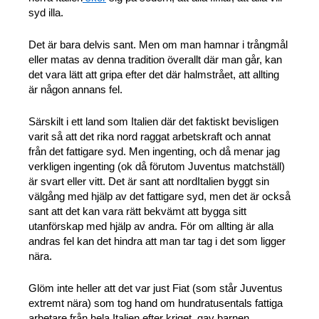
syd illa.
Det är bara delvis sant. Men om man hamnar i trångmål
eller matas av denna tradition överallt där man går, kan
det vara lätt att gripa efter det där halmstrået, att allting
är någon annans fel.
Särskilt i ett land som Italien där det faktiskt bevisligen
varit så att det rika nord raggat arbetskraft och annat
från det fattigare syd. Men ingenting, och då menar jag
verkligen ingenting (ok då förutom Juventus matchställ)
är svart eller vitt. Det är sant att nordItalien byggt sin
välgång med hjälp av det fattigare syd, men det är också
sant att det kan vara rätt bekvämt att bygga sitt
utanförskap med hjälp av andra. För om allting är alla
andras fel kan det hindra att man tar tag i det som ligger
nära.
Glöm inte heller att det var just Fiat (som står Juventus
extremt nära) som tog hand om hundratusentals fattiga
arbetare från hela Italien efter kriget, gav barnen