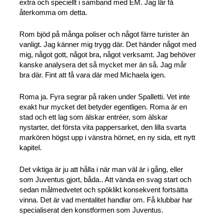
extra och speciellt i samband med EM. Jag lär få
återkomma om detta.
Rom bjöd på många poliser och något färre turister än
vanligt. Jag känner mig trygg där. Det händer något med
mig, något gott, något bra, något verksamt. Jag behöver
kanske analysera det så mycket mer än så. Jag mår
bra där. Fint att få vara där med Michaela igen.
Roma ja. Fyra segrar på raken under Spalletti. Vet inte
exakt hur mycket det betyder egentligen. Roma är en
stad och ett lag som älskar entréer, som älskar
nystarter, det första vita pappersarket, den lilla svarta
markören högst upp i vänstra hörnet, en ny sida, ett nytt
kapitel.
Det viktiga är ju att hålla i när man väl är i gång, eller
som Juventus gjort, båda.. Att vända en svag start och
sedan målmedvetet och spöklikt konsekvent fortsätta
vinna. Det är vad mentalitet handlar om. Få klubbar har
specialiserat den konstformen som Juventus.