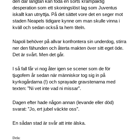
den där längtan kan föda en sorts krampaktig
desperation som ett skoningslöst lag som Juventus
iskallt kan utnyttja. På det sättet vore det en seger mot
staden Neapels tidigare kynne om man skulle vinna i
kväll och sedan också ta hem titeln.
Napoli behöver på allvar konfrontera sin underdog, stirra
ner den fähunden och återta makten över sitt eget öde.
Det är svårt. Men det går.
I så fall får vi nog åter igen se scener som de för
tjugofem år sedan när människor tog sig in på
kyrkogårdarna (!) och sprayade gravstenarna med
texten: ”Ni vet inte vad ni missar”.
Dagen efter hade någon annan (levande eller död)
svarat: ”Jo, ert jubel väckte oss”.
En sådan stad är svår att inte älska.
Dela: