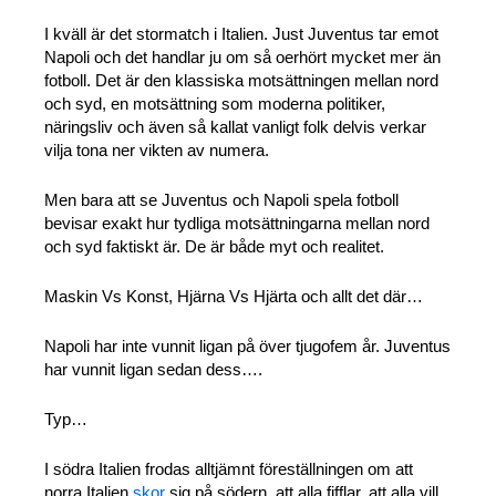
I kväll är det stormatch i Italien. Just Juventus tar emot
Napoli och det handlar ju om så oerhört mycket mer än
fotboll. Det är den klassiska motsättningen mellan nord
och syd, en motsättning som moderna politiker,
näringsliv och även så kallat vanligt folk delvis verkar
vilja tona ner vikten av numera.
Men bara att se Juventus och Napoli spela fotboll
bevisar exakt hur tydliga motsättningarna mellan nord
och syd faktiskt är. De är både myt och realitet.
Maskin Vs Konst, Hjärna Vs Hjärta och allt det där…
Napoli har inte vunnit ligan på över tjugofem år. Juventus
har vunnit ligan sedan dess….
Typ…
I södra Italien frodas alltjämnt föreställningen om att
norra Italien
skor
sig på södern, att alla fifflar, att alla vill